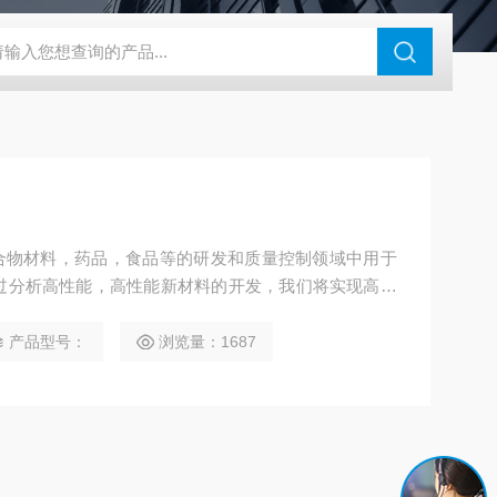
N系列场发射扫描电镜
瑞士万通水分仪
布鲁克SkyScan2211高分
SC是聚合物材料，药品，食品等的研发和质量控制领域中用于
过分析高性能，高性能新材料的开发，我们将实现高灵
产品型号：
浏览量：1687