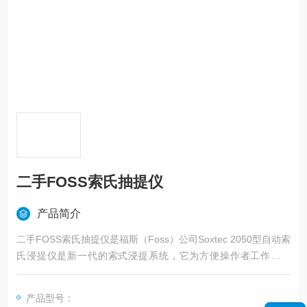
二手FOSS索氏抽提仪
产品简介
二手FOSS索氏抽提仪是福斯（Foss）公司Soxtec 2050型自动索
氏浸提仪是新一代的索式浸提系统，它为方便操作者工作而设
计，运行中无需值守，系统处理简化，在设计方面和投入团队也
是在环境，食品，第三方检测机构，都是行业学习的地方。
产品型号：