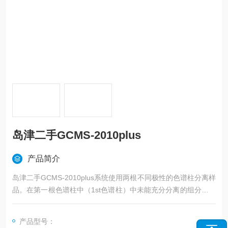
岛津二手GCMS-2010plus
产品简介
岛津二手GCMS-2010plus系统使用两根不同极性的色谱柱分离样
品。在第一根色谱柱中（1st色谱柱）中未能充分分离的组分将导
入（中心切割）到第二根色谱柱（2nd色谱柱）中进行进一步分
离，从而实现常规的单柱系统难以达到的高分离性能。
产品型号：