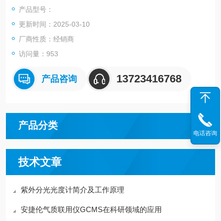
四极杆质量分析器分别排 气的差动式真空系统，实现了理想的质
产品型号：
谱状态。全新“Quick-CI"功能，无需更换离子 源，轻松切换离子
更新时间：2025-03-10
化模式。
厂商性质：经销商
访问量：953
13723416768
产品咨询
产品分类
电话咨询
技术文章
紫外分光光度计简介及工作原理
安捷伦气质联用仪GCMS在科研领域的应用