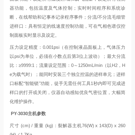
器功能，包括温度及气体控制；实时时间程序和系统诊
断，在线帮助和记事本记录程序事件；分流/不分流毛细管
进样口：具有恒定的线速度控制功能，可在气相色谱仪控
制面板实时显示及设定。
压力设定精度：0.001psi（在控制液晶面板上，气体压力
以psi为单位，必须在小数点后第3位上波动）；最大分流
比：≥9999:1；流量设定范围：0～1250mL/min（以H2，H
e为载气时）；能同时安装三个独立控温的进样单元；进样
口标配“智能锁"功能，徒手无需任何工具1秒内即可完成进
样口的打开或关闭，仪器自动感知优良气密位置，大幅简
化维护操作。
PY-3030主机参数
尺寸 (cm) / 重量 (kg)：裂解器主机76(W) x 143(D) x 260
(H)／1.7Kg