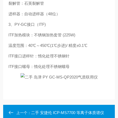
裂解管：石英裂解管
进样器：自动进样器（48位）
3、PY-GC接口（ITF)
ITF加热模块：不锈钢加热套管 (225W)
温度范围：40℃～450℃(1℃步进)/ 精度±0.1℃
ITF接口进样针：惰化处理不锈钢针
ITF接口螺母：惰化处理不锈钢螺母
二手 安捷伦 ICP-MS7700 等离子体质谱仪
上一个：