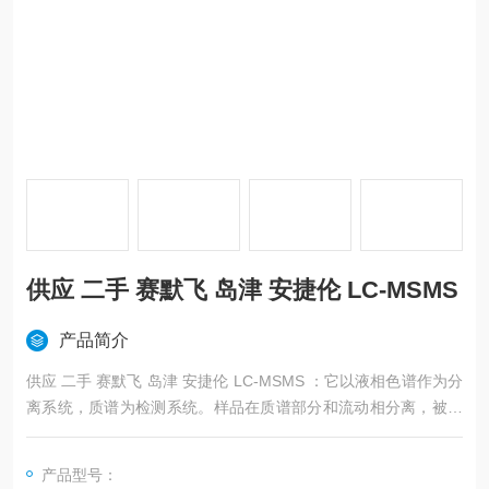
供应 二手 赛默飞 岛津 安捷伦 LC-MSMS
产品简介
供应 二手 赛默飞 岛津 安捷伦 LC-MSMS ：它以液相色谱作为分
离系统，质谱为检测系统。样品在质谱部分和流动相分离，被离
子化后，经质谱的质量分析器将离子碎片按质量数分开，经检测
器得到质谱图。液质联用体现了色谱和质谱优势的互补，将色谱
产品型号：
对复杂样品的高分离能力，与MS具有高选择性、高灵敏度及能够