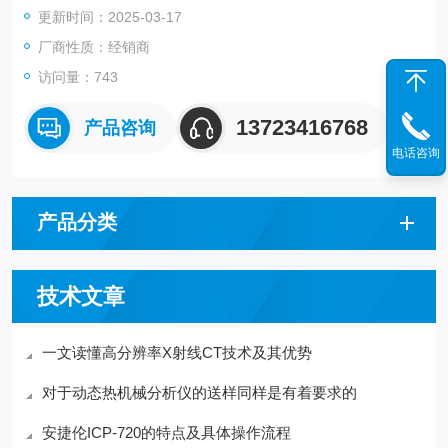
更新时间：2025-03-17
提供相对分子质量与结构信息的优点结合起来，在药物分析、食
品分析和环境分析等许多领域得到了广泛的应用。
厂商性质：经销商
访问量：743
13723416768
产品咨询
电话咨询
产品分类
技术文章
一文读懂高分辨率X射线CT技术及其优势
对于动态热机械分析仪的送样同样是有着要求的
安捷伦ICP-720的特点及具体操作流程