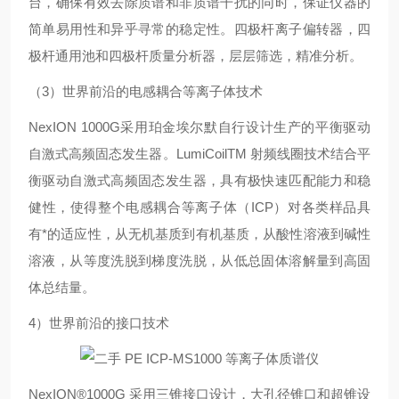
台，确保有效去除质谱和非质谱干扰的同时，保证仪器的
简单易用性和异乎寻常的稳定性。四极杆离子偏转器，四
极杆通用池和四极杆质量分析器，层层筛选，精准分析。
（3）世界前沿的电感耦合等离子体技术
NexION 1000G采用珀金埃尔默自行设计生产的平衡驱动
自激式高频固态发生器。LumiCoilTM 射频线圈技术结合平
衡驱动自激式高频固态发生器，具有极快速匹配能力和稳
健性，使得整个电感耦合等离子体（ICP）对各类样品具
有*的适应性，从无机基质到有机基质，从酸性溶液到碱性
溶液，从等度洗脱到梯度洗脱，从低总固体溶解量到高固
体总结量。
4）世界前沿的接口技术
NexION®1000G 采用三锥接口设计，大孔径锥口和超锥设