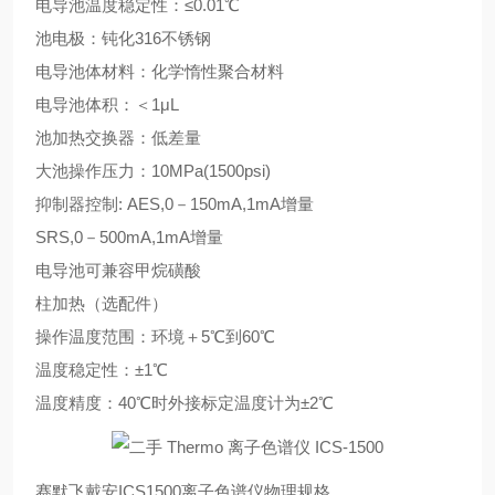
电导池温度稳定性：≤0.01℃
池电极：钝化316不锈钢
电导池体材料：化学惰性聚合材料
电导池体积：＜1μL
池加热交换器：低差量
大池操作压力：10MPa(1500psi)
抑制器控制: AES,0－150mA,1mA增量
SRS,0－500mA,1mA增量
电导池可兼容甲烷磺酸
柱加热（选配件）
操作温度范围：环境＋5℃到60℃
温度稳定性：±1℃
温度精度：40℃时外接标定温度计为±2℃
赛默飞戴安ICS1500离子色谱仪物理规格