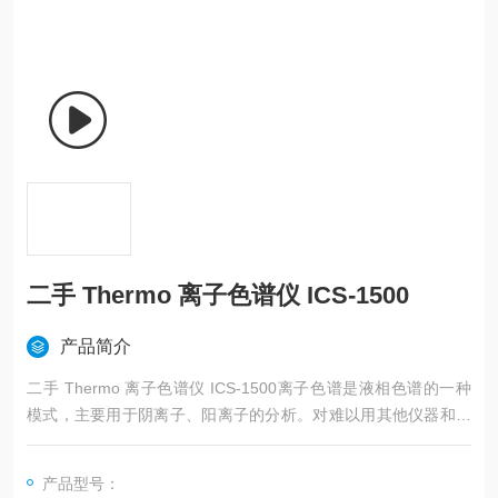
二手 Thermo 离子色谱仪 ICS-1500
产品简介
二手 Thermo 离子色谱仪 ICS-1500离子色谱是液相色谱的一种
模式，主要用于阴离子、阳离子的分析。对难以用其他仪器和方
法分析的常见阴离子、阳离子、有机酸和有机胺类等组分的分
析，离子色谱具有选择性好，灵敏、快速、简便、可同时测定多
产品型号：
组分的突出优点。