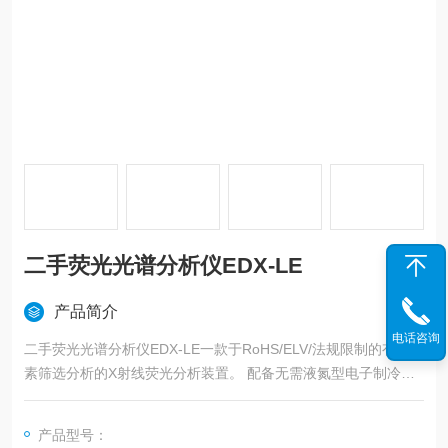
二手荧光光谱分析仪EDX-LE
产品简介
电话咨询
二手荧光光谱分析仪EDX-LE一款于RoHS/ELV/法规限制的有害元
素筛选分析的X射线荧光分析装置。 配备无需液氮型电子制冷（S
i-PIN检测器）检测器，因此在实现降低运作成本和更易维护的同
时， 根据不同样品从开始测试到得到结果所需测试时间基本上可
产品型号：
在1分钟内完成，所以*可以应对RoHS法规中所限制的有害元素的