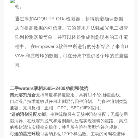
处。
通过添加ACQUITY QDa检测器，获得质谱确认数据，
从而提高数据的可信度。它的使用方法犹如光电二极管
阵列检测器般简单，并可以轻松集成到您现有的工作流
程中。 在Empower 3软件中所进行的分析结合了来自U
V/Vis和质谱峰的数据，可在分离中提供各个峰的质量信
息。
二手waters液相2695+2489
功能和优势
四元溶剂混合
支持等度和梯度应用，具有11个*的梯度曲线。
自动混合持术能够以任何比例混合四种溶剂。 与多种溶剂类型
兼容，支持反相、正相、GPC、SEC和IEX应用。
*进的溶剂分配功能
。串联流路具有无脉冲溶剂分配，无需使用
湿润器。在线溶剂脱气和溶剂自动压缩实现准确的流路。 集成
的密封清洗实现稳定操作，并且所有溶剂类型均符合规格。
可选的温控环境
可容纳多达120个样品瓶。主动的可编程进样