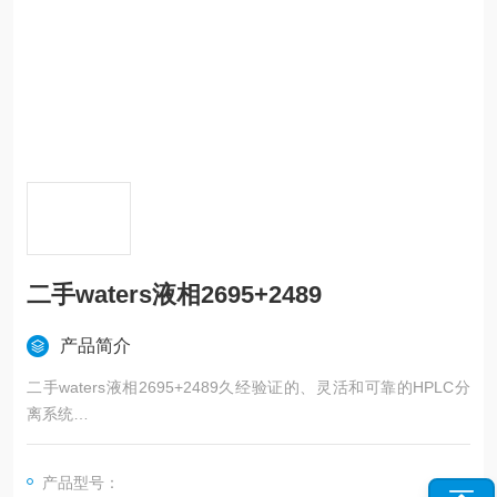
二手waters液相2695+2489
产品简介
二手waters液相2695+2489久经验证的、灵活和可靠的HPLC分
离系统
全新工业设计，充分诠释了沃特世对HPLC系列的持久承诺公司
专业从事实验室仪器设备、配件耗材的销售、租赁、维修。公司
产品型号：
主营产品有色谱、质谱、光谱、测序仪全新分析仪器及二手仪