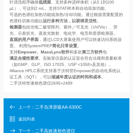
针清洗程序确保
低残留
。支持多种进样体积（从0.1到100
µL），可达到2 mL。支持STAT样本和自动添加功能。
可选的色谱柱加热功能或加热/冷却功能。通过根据需要配置的
色谱柱切换功能以
运行多种方法，以获得灵活性
。
检测器
包括光电二极管阵列、紫外／可见光（UV/Vis）、荧
光、示差折光、蒸发光散射、电化学、电导和质谱检测器。
直观的用户界面
，通过LCD大屏幕使用户可以快速访问系统设
置。 利用SystemPREP
简化日常设置
。
支持
Empower、MassLynx软件
和多款
第三方软件
包
满足合规性要求
。实验室仪器的认证旨在符合法规和质量标准
（如GMP、GLP、ISO 17025、USP <1058>及其他）。
Alliance HPLC系统支持基于沃特世Empower的自动化系统认
证工具（SQT），可以
缩减年度认证的时间和成本
。
二手沃特世液相色谱仪2695+2489
二手岛津原吸AA-6300C
上一个：
返回列表
二手高效液相色谱仪
下一个：