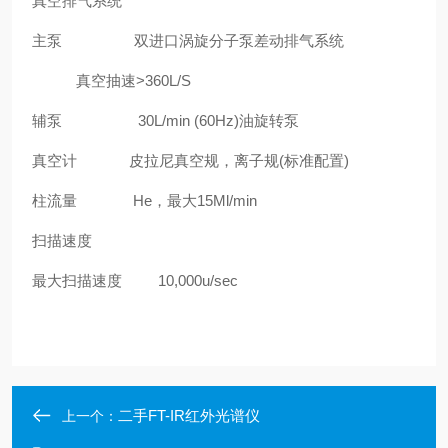
真空排气系统
主泵 双进口涡旋分子泵差动排气系统
真空抽速>360L/S
辅泵 30L/min (60Hz)油旋转泵
真空计 皮拉尼真空规，离子规(标准配置)
柱流量 He，最大15Ml/min
扫描速度
最大扫描速度 10,000u/sec
二手FT-IR红外光谱仪
上一个：