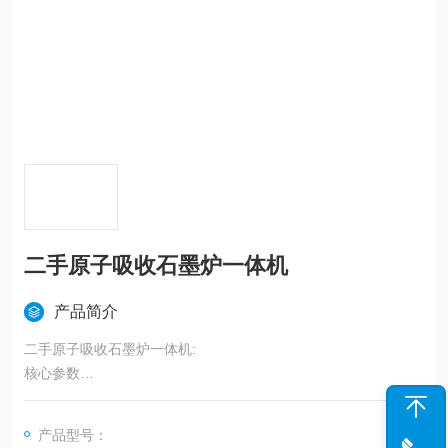
二手原子吸收石墨炉一体机
产品简介
二手原子吸收石墨炉一体机:
核心参数
检出限火焰：铜0.007μg/mL；石墨炉：镉≤4.0pg分辨率能分Mn
279.5，279.8双线，且波谷能量值＜36%重复性（RSD）火焰RS
产品型号：
D≤0.9%；石墨炉RSD≤4.5%灵敏度火焰：铜0.04μg/ml/1%；石