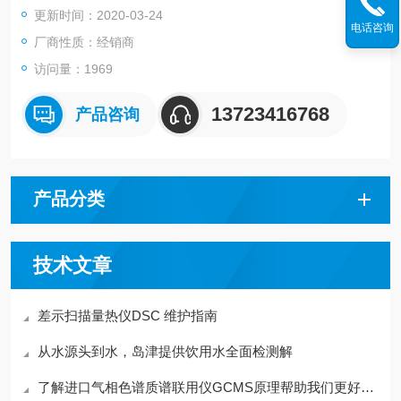
更新时间：2020-03-24
墨炉：镉≤0.9pg检测器类 光电倍增管 光学系统 单光束 单色元件
电话咨询
平面光栅 仪器种类 火焰-石墨炉
厂商性质：经销商
访问量：1969
13723416768
产品咨询
产品分类
技术文章
差示扫描量热仪DSC 维护指南
从水源头到水，岛津提供饮用水全面检测解
了解进口气相色谱质谱联用仪GCMS原理帮助我们更好的使用