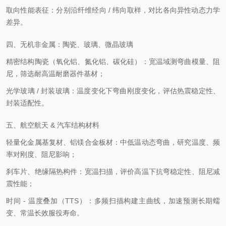
取向性能表征：分别沿纤维经向 / 纬向取样，对比各向异性动态力学
差异。
四、无机非金属：陶瓷、玻璃、微晶玻璃
精密结构陶瓷（氧化铝、氮化铝、碳化硅）：宽温域测弯曲模量、阻
尼，筛选耐高温耐磨器件基材；
光学玻璃 / 封装玻璃：温度变化下弯曲刚度变化，评估热震稳定性、
封装适配性。
五、航空航天 & 汽车结构材料
轻量化金属基复材、铝镁合金板材：中低温动态弯曲，研究温度、频
率对刚度、阻尼影响；
刹车片、绝缘隔热构件：宽温扫描，评价高温下抗弯稳定性、阻尼减
震性能；
时间 - 温度叠加（TTS）：多频扫描构建主曲线，加速预测长期蠕
变、常温长效服役寿命。