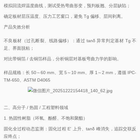
模拟回流焊温度曲线，测试受热弯曲形变，预判板翘、分层缺陷；
确定板材层压温度、压力工艺窗口，避免 Tg 偏移、层间剥离。
产品失效分析
不良板材（过孔断裂、线路偏移）：通过 tanδ 异常判定基材 Tg 不
足、界面脱粘；
对比带铜箔 / 去铜箔样品，分析铜层对基板弯曲力学的影响。
样品规格：长 50～60 mm、宽 5～10 mm、厚 1～2 mm，遵循 IPC-
TM-650、ASTM D4065
二、高分子 / 热固 / 工程塑料领域
1. 热固性树脂（环氧、酚醛、不饱和聚酯）
固化全过程动态监测：固化过程 E' 上升、tanδ 峰消失，追踪交联反
应终点；