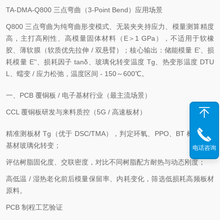
TA-DMA-Q800 三点弯曲（3-Point Bend）应用场景
Q800 三点弯曲为纯弯曲形变模式、无装夹夹持应力、模量测算精度
高，主打高刚性、高模量固体材料（E＞1 GPa），不适用于软橡
胶、薄软膜（软质优先拉伸 / 双悬臂）；核心输出：储能模量 E'、损
耗模量 E''、损耗因子 tanδ、玻璃化转变温度 Tg、热变形温度 DTU
L、蠕变 / 应力松弛，温度区间 - 150～600℃。
一、PCB 覆铜板 / 电子基材行业（最主流场景）
CCL 覆铜板研发与来料质控（5G / 高速板材）
精准测板材 Tg（优于 DSC/TMA），判定环氧、PPO、BT 树脂、PI
基材玻璃化转变；
电话咨询
评估树脂固化度、交联密度，对比不同树脂配方耐热与动态刚度；
高低温 / 湿热老化前后模量保留率、内耗变化，筛选低损耗高频板材
原料。
PCB 制程工艺验证