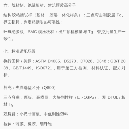
六、胶粘剂、绝缘板材、建筑硬质高分子
结构胶粘接试样（基材 + 胶层一体化样条）：三点弯曲测胶层 Tg、
界面损耗，判定粘接耐热可靠性；
环氧绝缘板、SMC 模压板材：出厂抽检模量与 Tg，管控批量生产一
致性。
七、标准适配场景
执行国标 / 美标：ASTM D4065、D5279、D7028、D648；GB/T 20
38、GB/T1449、ISO6721，用于第三方检测、材料认证、配方对
标。
补充：夹具选型区分（Q800）
三点弯曲：厚板、高模量、大块刚性样（E＞1GPa）、测 DTUL / 板
材 Tg
双悬臂：小尺寸薄板、中低刚性塑料
拉伸：薄膜、橡胶、细纤维