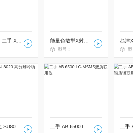
牛津EDX 二手 X-Max 80平方 能谱仪
能量色散型X射线荧光分析仪 EDX-8100
：
型号：
型
二手 日立 SU8020 高分辨冷场发射电镜
二手 AB 6500 LC-MSMS液质联用仪