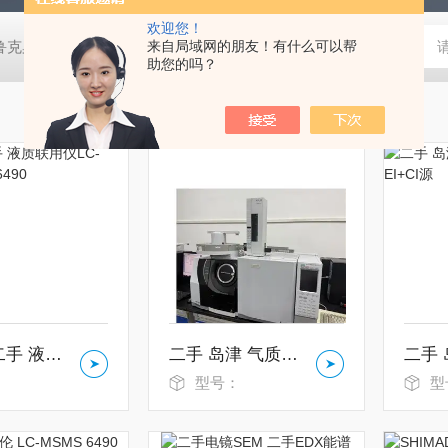
欢迎您！
鲁克桌面型XRD衍射仪
来自局域网的朋友！有什么可以帮
岛津进口紫外分光光度计
蔡司MERLI
助您的吗？
安捷伦 二手 液质联用仪LC-MSMS1290+6490
二手 岛津 气质质 gc-msms-tq8050
：
型号：
型